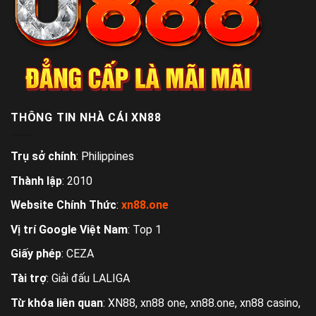
THÔNG TIN NHÀ CÁI XN88
Trụ sở chính
: Philippines
Thành lập
: 2010
Website Chính Thức
:
xn88.one
Vị trí Google Việt Nam
: Top 1
Giấy phép
: CEZA
Tài trợ
: Giải đấu LALIGA
Từ khóa liên quan
: XN88, xn88 one, xn88.one, xn88 casino,