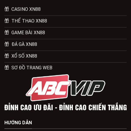
CASINO XN88
THỂ THAO XN88
GAME BÀI XN88
ĐÁ GÀ XN88
XỔ SỐ XN88
SƠ ĐỒ TRANG WEB
HƯỚNG DẪN