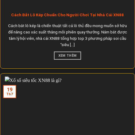
Cách Bắt Lô Kép Chuẩn Cho Người Chơi Tại Nhà Cái XN88
Cách bắt lô kép là chiến thuật tất cả lô thủ đều mong muốn sở hữu
để nâng cao xác suất thắng mỗi phiên quay thưởng. Nắm bắt được
tâm lý hội viên, nhà cái XN88 tổng hợp top 3 phương pháp soi cầu
“siêu [...]
XEM THÊM
19
Th7