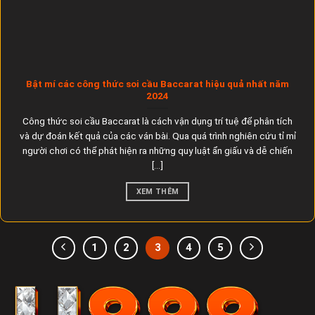
Bật mí các công thức soi cầu Baccarat hiệu quả nhất năm
2024
Công thức soi cầu Baccarat là cách vận dụng trí tuệ để phân tích
và dự đoán kết quả của các ván bài. Qua quá trình nghiên cứu tỉ mỉ
người chơi có thể phát hiện ra những quy luật ẩn giấu và dễ chiến
[...]
XEM THÊM
1
2
3
4
5