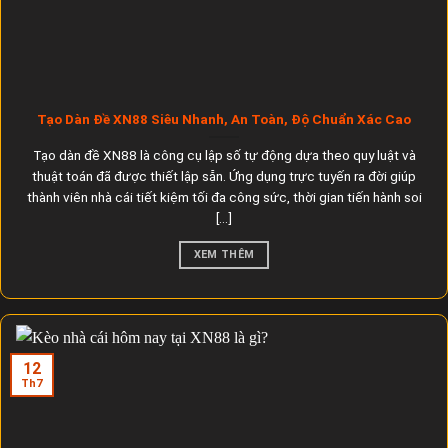
Tạo Dàn Đề XN88 Siêu Nhanh, An Toàn, Độ Chuẩn Xác Cao
Tạo dàn đề XN88 là công cụ lập số tự động dựa theo quy luật và
thuật toán đã được thiết lập sẵn. Ứng dụng trực tuyến ra đời giúp
thành viên nhà cái tiết kiệm tối đa công sức, thời gian tiến hành soi
[...]
XEM THÊM
12
Th7