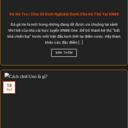
Đá Gà Tre | Chia Sẻ Kinh Nghiệm Dành Cho Kê Thủ Tại XN88
Đá gà tre là một trong những đang rất được ưa chuộng tại sảnh
Ws168 của nhà cái trực tuyến XN88.One. Để trở thành kê thủ “bất
khả chiến bại” trước mỗi trận đấu kịch tính tại điểm cược. Hãy tham
khảo các đặc điểm [...]
XEM THÊM
18
Th7