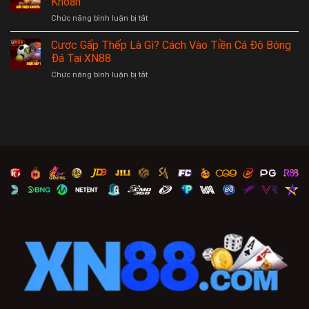
Khoản
Xác
Mạng
Cá
ở
Chức năng bình luận bị tắt
Gà
Độ
XN88
Đá
Thể
Tặng
Cược Gấp Thếp Là Gì? Cách Vào Tiền Cá Độ Bóng
Chuẩn,
Thao
50K
Giúp
Đá Tại XN88
XN88
Siêu
Ích
ở
Chức năng bình luận bị tắt
Hời
Cho
Cược
Cho
Cuộc
Gấp
Tân
Chơi
Thếp
Binh
Là
Đăng
Gì?
Ký
Cách
Tài
Vào
Khoản
Tiền
Cá
Độ
Bóng
Đá
Tại
XN88