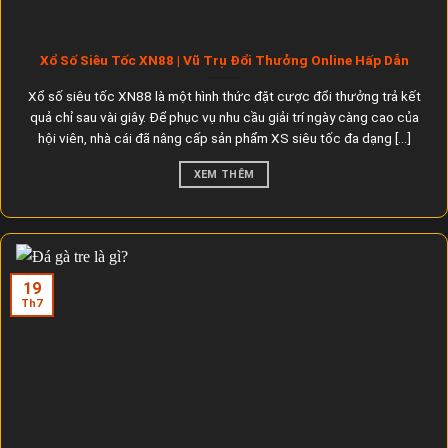
Xổ Số Siêu Tốc XN88 | Vũ Trụ Đổi Thưởng Online Hấp Dẫn
Xổ số siêu tốc XN88 là một hình thức đặt cược đổi thưởng trả kết
quả chỉ sau vài giây. Để phục vụ nhu cầu giải trí ngày càng cao của
hội viên, nhà cái đã nâng cấp sản phẩm XS siêu tốc đa dạng [...]
XEM THÊM
19
Th7