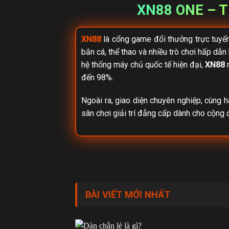
XN88 ONE – 
XN88
là cổng game đổi thưởng trực tuyến u
bắn cá, thể thao và nhiều trò chơi hấp d
hệ thống máy chủ quốc tế hiện đại,
XN88
m
đến 98%.
Ngoài ra, giao diện chuyên nghiệp, cùng 
sân chơi giải trí đẳng cấp dành cho cộng
BÀI VIẾT MỚI NHẤT