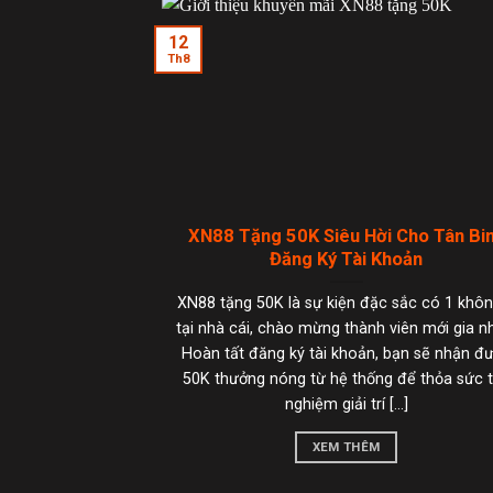
12
Th8
XN88 Tặng 50K Siêu Hời Cho Tân Bi
Đăng Ký Tài Khoản
XN88 tặng 50K là sự kiện đặc sắc có 1 khôn
tại nhà cái, chào mừng thành viên mới gia n
Hoàn tất đăng ký tài khoản, bạn sẽ nhận đ
50K thưởng nóng từ hệ thống để thỏa sức t
nghiệm giải trí [...]
XEM THÊM