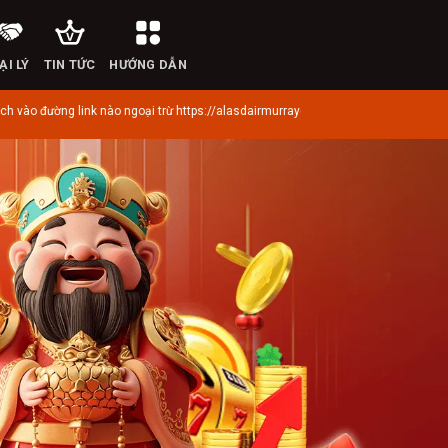
ẠI LÝ
TIN TỨC
HƯỚNG DẪN
ng link nào ngoại trừ https://alasdairmurraycopy.com/. Đường link chính thức và