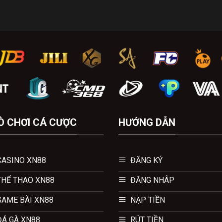
Ò CHƠI CÁ CƯỢC
HƯỚNG DẪN
CASINO XN88
ĐĂNG KÝ
THỂ THAO XN88
ĐĂNG NHÂP
GAME BÀI XN88
NẠP TIỀN
ĐÁ GÀ XN88
RÚT TIỀN