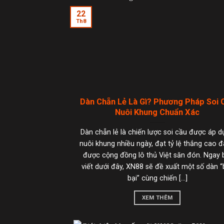
22
Th8
Dàn Chẵn Lẻ Là Gì? Phương Pháp Soi 
Nuôi Khung Chuẩn Xác
Dàn chẵn lẻ là chiến lược soi cầu được áp d
nuôi khung nhiều ngày, đạt tỷ lệ thắng cao 
được cộng đồng lô thủ Việt săn đón. Ngay 
viết dưới đây, XN88 sẽ đề xuất một số dàn “
bại” cùng chiến [...]
XEM THÊM