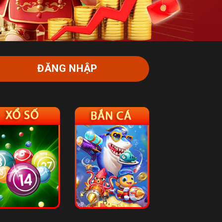
ĐĂNG NHẬP