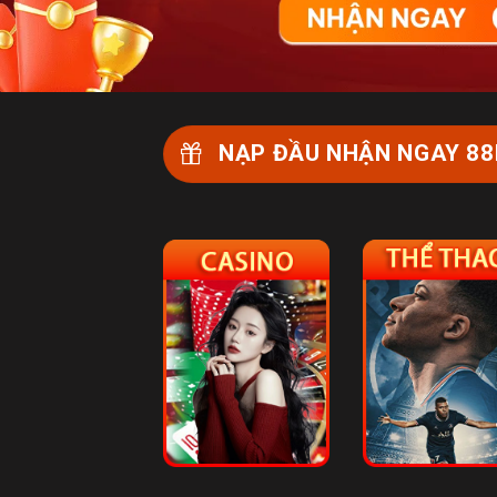
NẠP ĐẦU NHẬN NGAY 88