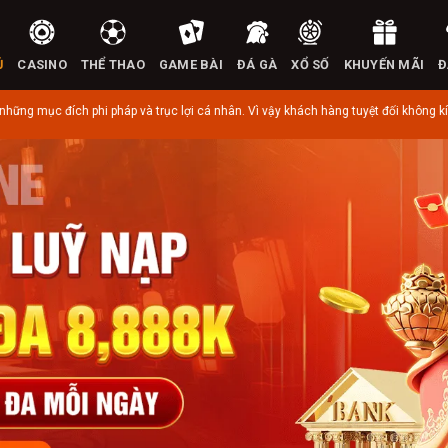
Ủ
CASINO
THỂ THAO
GAME BÀI
ĐÁ GÀ
XỔ SỐ
KHUYẾN MÃI
Đ
ch phi pháp và trục lợi cá nhân. Vì vậy khách hàng tuyệt đối không kích vào đườ