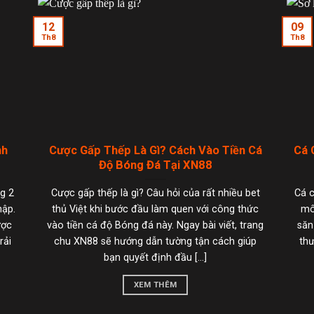
12
09
Th8
Th8
nh
Cược Gấp Thếp Là Gì? Cách Vào Tiền Cá
Cá 
Độ Bóng Đá Tại XN88
g 2
Cược gấp thếp là gì? Câu hỏi của rất nhiều bet
Cá c
hập.
thủ Việt khi bước đầu làm quen với công thức
mô
ược
vào tiền cá độ Bóng đá này. Ngay bài viết, trang
săn
rải
chu XN88 sẽ hướng dẫn tường tận cách giúp
thư
bạn quyết định đầu [...]
XEM THÊM