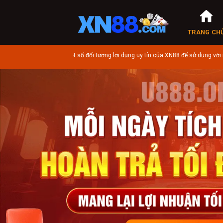
Chuyển
đến
nội
TRANG CH
dung
iện nay có một số đối tượng lợi dụng uy tín của XN88 để sử dụng với những mục đí