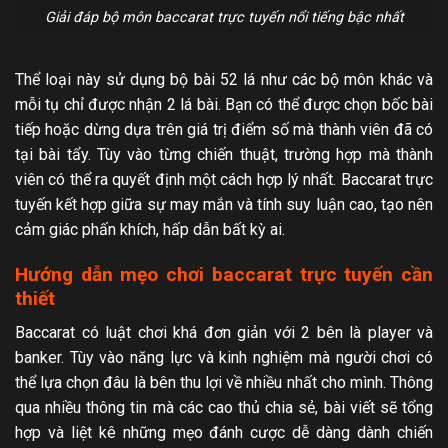
Giải đáp bộ môn baccarat trực tuyến nổi tiếng bậc nhất
Thể loại này sử dụng bộ bài 52 lá như các bộ môn khác và
mỗi tụ chỉ được nhận 2 lá bài. Bạn có thể được chọn bốc bài
tiếp hoặc dừng dựa trên giá trị điểm số mà thành viên đã có
tại bài tẩy. Tùy vào từng chiến thuật, trường hợp mà thành
viên có thể ra quyết định một cách hợp lý nhất. Baccarat trực
tuyến kết hợp giữa sự may mắn và tính suy luận cao, tạo nên
cảm giác phấn khích, hấp dẫn bất kỳ ai.
Hướng dẫn mẹo chơi baccarat trực tuyến cần
thiết
Baccarat có luật chơi khá đơn giản với 2 bên là player và
banker. Tùy vào năng lực và kinh nghiệm mà người chơi có
thể lựa chọn đâu là bên thu lợi về nhiều nhất cho mình. Thông
qua nhiều thông tin mà các cao thủ chia sẻ, bài viết sẽ tổng
hợp và liệt kê những mẹo đánh cược dễ dàng dành chiến