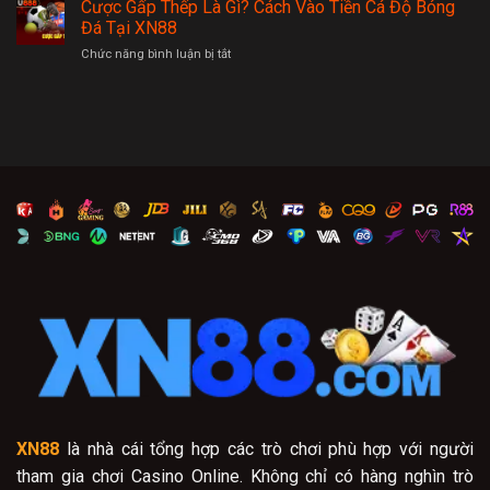
Tặng
Cược Gấp Thếp Là Gì? Cách Vào Tiền Cá Độ Bóng
Chuẩn,
Thao
50K
Giúp
Đá Tại XN88
XN88
Siêu
Ích
ở
Chức năng bình luận bị tắt
Hời
Cho
Cược
Cho
Cuộc
Gấp
Tân
Chơi
Thếp
Binh
Là
Đăng
Gì?
Ký
Cách
Tài
Vào
Khoản
Tiền
Cá
Độ
Bóng
Đá
Tại
XN88
XN88
là nhà cái tổng hợp các trò chơi phù hợp với người
tham gia chơi Casino Online. Không chỉ có hàng nghìn trò