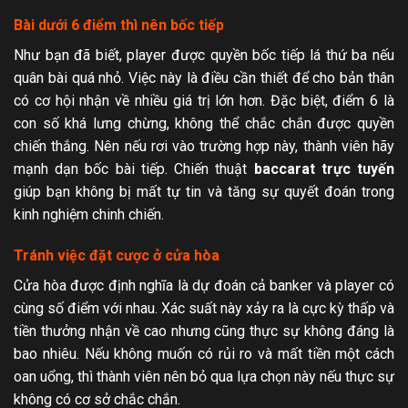
Bài dưới 6 điểm thì nên bốc tiếp
Như bạn đã biết, player được quyền bốc tiếp lá thứ ba nếu
quân bài quá nhỏ. Việc này là điều cần thiết để cho bản thân
có cơ hội nhận về nhiều giá trị lớn hơn. Đặc biệt, điểm 6 là
con số khá lưng chừng, không thể chắc chắn được quyền
chiến thắng. Nên nếu rơi vào trường hợp này, thành viên hãy
mạnh dạn bốc bài tiếp. Chiến thuật
baccarat trực tuyến
giúp bạn không bị mất tự tin và tăng sự quyết đoán trong
kinh nghiệm chinh chiến.
Tránh việc đặt cược ở cửa hòa
Cửa hòa được định nghĩa là dự đoán cả banker và player có
cùng số điểm với nhau. Xác suất này xảy ra là cực kỳ thấp và
tiền thưởng nhận về cao nhưng cũng thực sự không đáng là
bao nhiêu. Nếu không muốn có rủi ro và mất tiền một cách
oan uổng, thì thành viên nên bỏ qua lựa chọn này nếu thực sự
không có cơ sở chắc chắn.