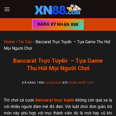
Chuyển
đến
nội
dung
ĐĂNG KÝ NHẬN 88K
Home
-
Tin Tức
-
Baccarat Trực Tuyến – Tựa Game Thu Hút
Mọi Người Chơi
Baccarat Trực Tuyến – Tựa Game
Thu Hút Mọi Người Chơi
ĐÃ ĐĂNG TRÊN
22/06/2024
BỞI
PHAN NHẬT HUY
Trò chơi cá cược
baccarat trực tuyến
không còn quá xa lạ
với nhiều người đam mê đỏ đen. Với luật chơi đơn giản, bộ
môn này phù hợp với mọi thành viên dù là mới hay cũ khi