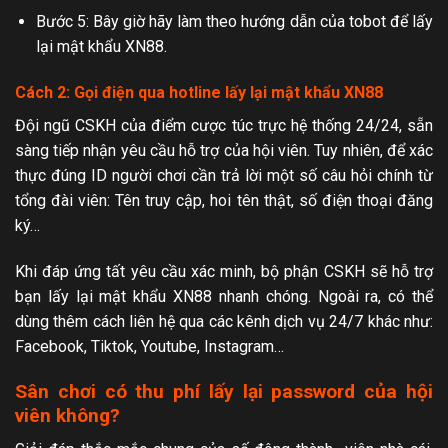
Bước 5: Bây giờ hãy làm theo hướng dẫn của tobot để lấy
lại mật khẩu XN88.
Cách 2: Gọi điện qua hotline lấy lại mật khẩu XN88
Đội ngũ CSKH của điểm cược túc trực hệ thống 24/24, sẵn
sàng tiếp nhận yêu cầu hỗ trợ của hội viên. Tuy nhiên, để xác
thực đúng ID người chơi cần trả lời một số câu hỏi chính từ
tổng đài viên: Tên truy cập, hoi tên thật, số điện thoại đăng
ký…
Khi đáp ứng tất yêu cầu xác minh, bộ phận CSKH sẽ hỗ trợ
bạn lấy lại mật khẩu XN88 nhanh chóng. Ngoài ra, có thể
dùng thêm cách liên hệ qua các kênh dịch vụ 24/7 khác như:
Facebook, Tiktok, Youtube, Instagram…
Sân chơi có thu phí lấy lại password của hội
viên không?