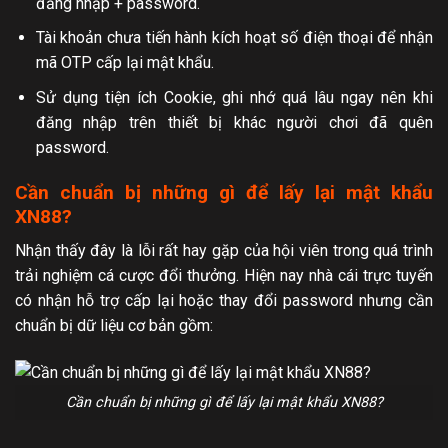
đăng nhập + password.
Tài khoản chưa tiến hành kích hoạt số điện thoại để nhận
mã OTP cấp lại mật khẩu.
Sử dụng tiện ích Cookie, ghi nhớ quá lâu ngay nên khi
đăng nhập trên thiết bị khác người chơi đã quên
password.
Cần chuẩn bị những gì để lấy lại mật khẩu
XN88?
Nhận thấy đây là lỗi rất hay gặp của hội viên trong quá trình
trải nghiệm cá cược đổi thưởng. Hiện nay nhà cái trực tuyến
có nhận hỗ trợ cấp lại hoặc thay đổi password nhưng cần
chuẩn bị dữ liệu cơ bản gồm:
Cần chuẩn bị những gì để lấy lại mật khẩu XN88?