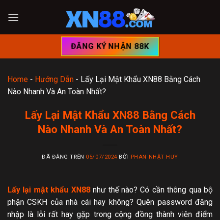
Chuyển
đến
nội
dung
ĐĂNG KÝ NHẬN 88K
Home
-
Hướng Dẫn
-
Lấy Lại Mật Khẩu XN88 Bằng Cách
Nào Nhanh Và An Toàn Nhất?
Lấy Lại Mật Khẩu XN88 Bằng Cách
Nào Nhanh Và An Toàn Nhất?
ĐÃ ĐĂNG TRÊN
05/07/2024
BỞI
PHAN NHẬT HUY
Lấy lại mật khẩu XN88
như thế nào? Có cần thông qua bộ
phận CSKH của nhà cái hay không? Quên password đăng
nhập là lỗi rất hay gặp trong cộng đồng thành viên điểm