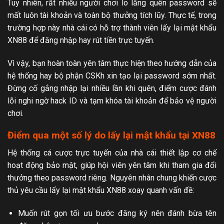
Tuy nhiên, rất nhiều người chơi lo lắng quên password sẽ
mất luôn tài khoản và toàn bộ thưởng tích lũy. Thực tế, trong
trường hợp này nhà cái có hỗ trợ thành viên lấy lại mật khẩu
XN88 để đăng nhập hay rút tiền trực tuyến.
Vì vậy, bạn hoàn toàn yên tâm thực hiện theo hướng dẫn của
hệ thống hay bộ phận CSKh xin tạo lại password sớm nhất.
Đừng cố gắng nhập lại nhiều lần khi quên, điểm cược đánh
lỗi nghi ngờ hack ID và tạm khóa tài khoản để bảo vệ người
chơi.
Điểm qua một số lý do lấy lại mật khẩu tại XN88
Hệ thống cá cược trực tuyến của nhà cái thiết lập cơ chế
hoạt động bảo mật, giúp hội viên yên tâm khi tham gia đổi
thưởng theo password riêng. Nguyên nhân chung khiến cược
thủ yêu cầu lấy lại mật khẩu XN88 xoay quanh vấn đề:
Muốn rút gọn tối ưu bước đăng ký nên đánh bừa tên