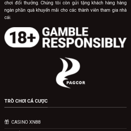
chơi đổi thưởng. Chúng tôi còn gửi tặng khách hàng hàng
ngàn phần quà khuyến mãi cho các thành viên tham gia nhà
cái.
TRÒ CHƠI CÁ CƯỢC
CASINO XN88