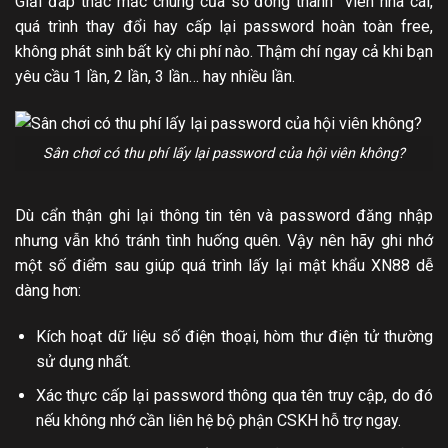
Giải đáp thắc mắc chung của số đông thành viên nhà cái,
quá trình thay đổi hay cấp lại password hoàn toàn free,
không phát sinh bất kỳ chi phí nào. Thậm chí ngay cả khi bạn
yêu cầu 1 lần, 2 lần, 3 lần… hay nhiều lần.
Sân chơi có thu phí lấy lại password của hội viên không?
Dù cẩn thận ghi lại thông tin tên và password đăng nhập
nhưng vẫn khó tránh tình huống quên. Vậy nên hãy ghi nhớ
một số điểm sau giúp quá trình lấy lại mật khẩu XN88 dễ
dàng hơn:
Kích hoạt dữ liệu số điện thoại, hòm thư điện tử thường
sử dụng nhất.
Xác thực cấp lại password thông qua tên truy cập, do đó
nếu không nhớ cần liên hệ bộ phận CSKH hỗ trợ ngay.