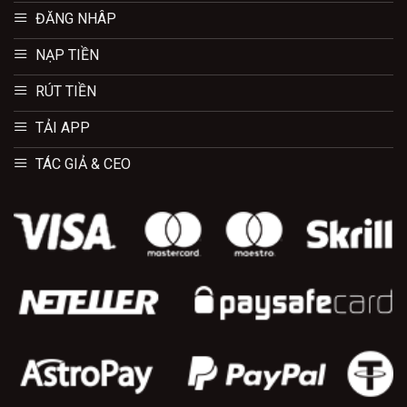
ĐĂNG NHÂP
NẠP TIỀN
RÚT TIỀN
TẢI APP
TÁC GIẢ & CEO