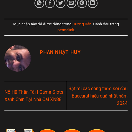
Mục nhập này đã được đăng trong
Hướng Dẫn
. Đánh dấu trang
permalink
.
PHAN NHẬT HUY
Bật mí các công thức soi cầu
Nổ Hũ Thần Tài | Game Slots
Baccarat hiệu quả nhất năm
Xanh Chín Tại Nhà Cái XN88
2024