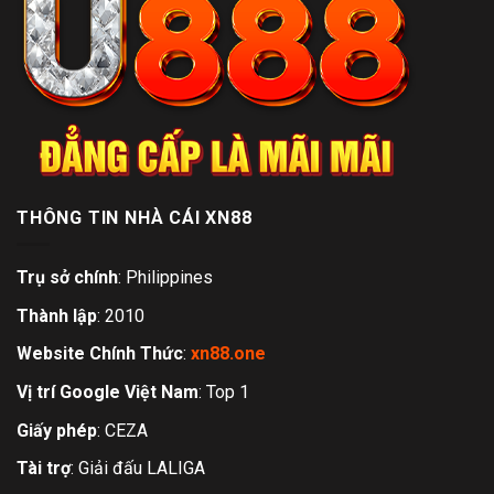
THÔNG TIN NHÀ CÁI XN88
Trụ sở chính
: Philippines
Thành lập
: 2010
Website Chính Thức
:
xn88.one
Vị trí Google Việt Nam
: Top 1
Giấy phép
: CEZA
Tài trợ
: Giải đấu LALIGA