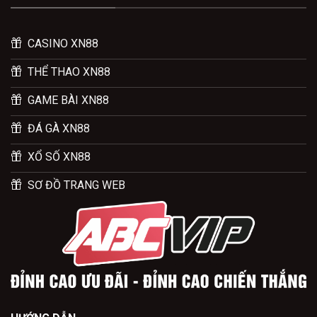
CASINO XN88
THỂ THAO XN88
GAME BÀI XN88
ĐÁ GÀ XN88
XỔ SỐ XN88
SƠ ĐỒ TRANG WEB