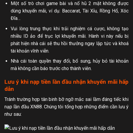
Một số trò chơi game bài và nổ hũ 2 mặt không được
dùng khuyến mãi, ví dụ: Baccarat, Tài Xỉu, Rồng Hổ, Xóc
Đĩa…
Vui lòng trung thực khi trải nghiệm cá cược, không tạo
nhiều ID ảo để trục lợi khuyến mãi. Hành vi này nếu bị
phát hiện nhà cái sẽ thu hồi thưởng ngay lập tức và khoá
tài khoản vĩnh viễn.
Nhà cái toàn quyền thay đổi, bổ sung, hủy bỏ tài khoản
mà không cần báo trước cho thành viên.
Lưu ý khi nạp tiền lần đầu nhận khuyến mãi hấp
dẫn
Tránh trường hợp tân binh bỡ ngỡ mắc sai lầm đáng tiếc khi
nạp lần đầu XN88. Chúng tôi tổng hợp những điểm cần lưu ý
như sau: