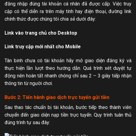
đăng nhập đúng tài khoản cá nhân đã được cấp. Việc truy
cập có thể diễn ra trên máy tính hay điện thoại, đường link
chính thức được chúng tôi chia sẻ dưới đây:
Link vào trang chủ cho Desktop
Link truy cập mới nhất cho Mobile
Tân binh chưa có tài khoản hãy mở giao diện đăng ký và
thực hiện lần lượt theo hướng dẫn. Quá trình xét duyệt tự
động nên hoàn tất nhanh chóng chỉ sau 2 – 3 giây tiếp nhận
thông tin từ người chơi.
Bước 2: Tiến hành giao dịch trực tuyến gửi tiền
Sau thao tác chuẩn bị tài khoản, bước tiếp theo thành viên
chuyển đến giao diện nạp tiền trực tuyến. Quy trình tuân thủ
đúng trình tự sau đây: