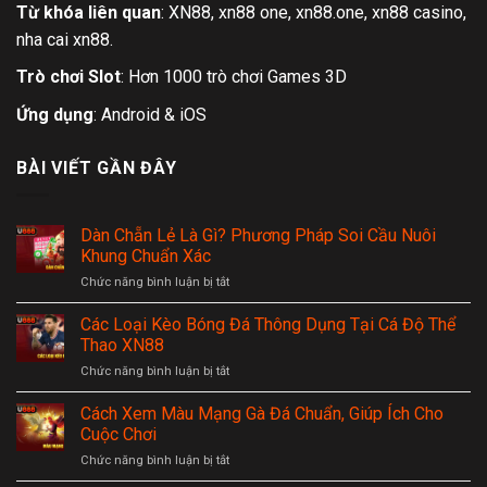
Từ khóa liên quan
: XN88, xn88 one, xn88.one, xn88 casino,
nha cai xn88.
Trò chơi Slot
: Hơn 1000 trò chơi Games 3D
Ứng dụng
: Android & iOS
BÀI VIẾT GẦN ĐÂY
Dàn Chẵn Lẻ Là Gì? Phương Pháp Soi Cầu Nuôi
Khung Chuẩn Xác
ở
Chức năng bình luận bị tắt
Dàn
Chẵn
Các Loại Kèo Bóng Đá Thông Dụng Tại Cá Độ Thể
Lẻ
Thao XN88
Là
ở
Chức năng bình luận bị tắt
Gì?
Các
Phương
Loại
Cách Xem Màu Mạng Gà Đá Chuẩn, Giúp Ích Cho
Pháp
Kèo
Soi
Cuộc Chơi
Bóng
Cầu
ở
Chức năng bình luận bị tắt
Đá
Nuôi
Cách
Thông
Khung